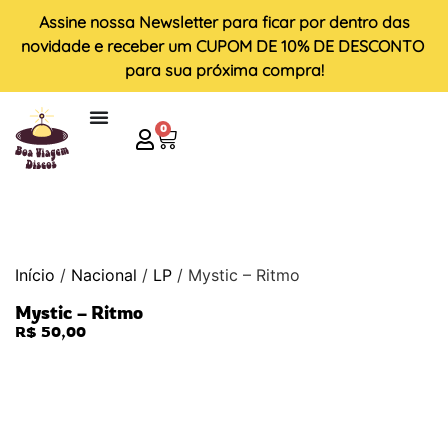
Assine nossa
Newsletter
para ficar por dentro das
novidade e receber um
CUPOM DE 10% DE DESCONTO
para sua próxima compra!
0
Início
/
Nacional
/
LP
/ Mystic – Ritmo
Mystic – Ritmo
R$
50,00
ESGOTADO