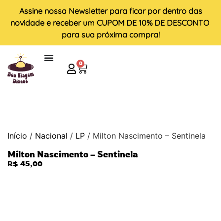
Assine nossa
Newsletter
para ficar por dentro das
novidade e receber um
CUPOM DE 10% DE DESCONTO
para sua próxima compra!
0
Início
/
Nacional
/
LP
/ Milton Nascimento – Sentinela
Milton Nascimento – Sentinela
R$
45,00
ESGOTADO