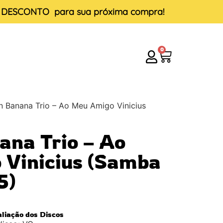
E DESCONTO
para sua próxima compra!
0
n Banana Trio – Ao Meu Amigo Vinicius
ana Trio – Ao
 Vinicius (Samba
5)
aliação dos Discos