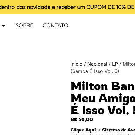
 dentro das novidade e receber um
CUPOM DE 10% D
SOBRE
CONTATO
Início
/
Nacional
/
LP
/ Milto
(Samba É Isso Vol. 5)
Milton Ban
Meu Amigo
É Isso Vol. 
R$
50,00
Clique Aqui -> Sistema de Av