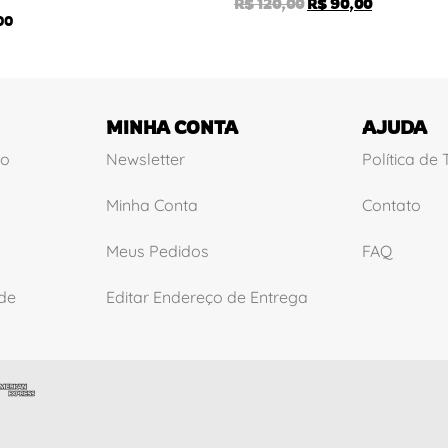
R$
120,00
R$
90,00
00
MINHA CONTA
AJUDA
ão
Newsletter
Política de
Minha Conta
Contato
Meus Pedidos
FAQ
ade
Editar Endereço de Entrega