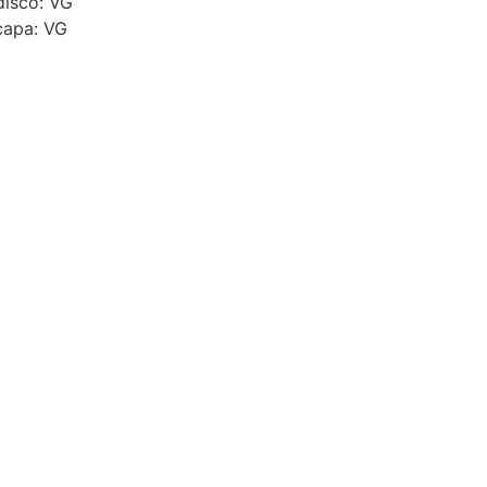
disco: VG
capa: VG