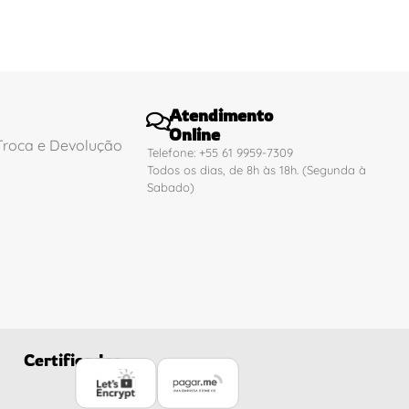
Atendimento
Online
 Troca e Devolução
Telefone: +55 61 9959-7309
Todos os dias, de 8h às 18h. (Segunda à
Sabado)
Certificados