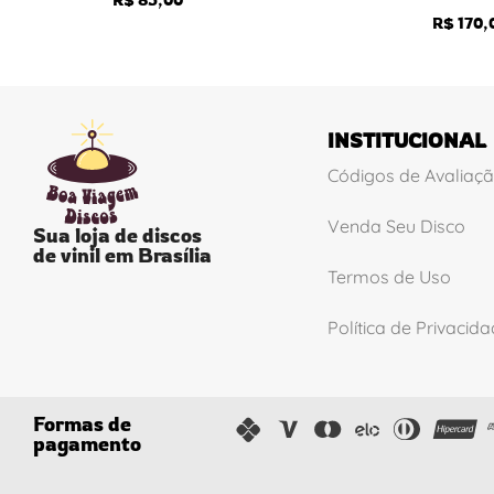
R$
170,
INSTITUCIONAL
Códigos de Avaliaç
Venda Seu Disco
Sua loja de discos
de vinil em Brasília
Termos de Uso
Política de Privacid
Formas de
pagamento