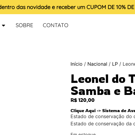
 dentro das novidade e receber um
CUPOM DE 10% D
SOBRE
CONTATO
Início
/
Nacional
/
LP
/ Leon
Leonel do 
Samba e B
R$
120,00
Clique Aqui -> Sistema de Av
Estado de conservação do 
Estado de conservação da 
Em estoque