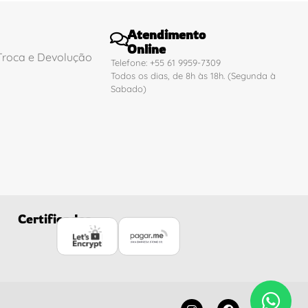
Atendimento
Online
 Troca e Devolução
Telefone: +55 61 9959-7309
Todos os dias, de 8h às 18h. (Segunda à
Sabado)
Certificados