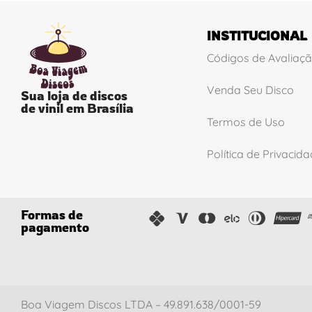
INSTITUCIONAL
Códigos de Avaliaç
Venda Seu Disco
Sua loja de discos
de vinil em Brasília
Termos de Uso
Política de Privacid
Formas de
pagamento
Boa Viagem Discos LTDA – 49.891.638/0001-59