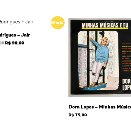
Oferta!
drigues – Jair
00
R$
90,00
Dora Lopes – Minhas Músic
R$
75,00