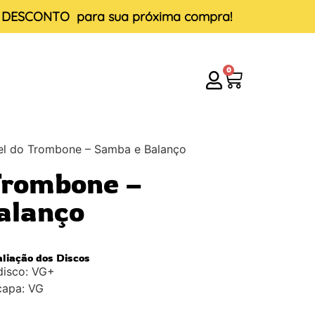
E DESCONTO
para sua próxima compra!
0
el do Trombone – Samba e Balanço
Trombone –
alanço
aliação dos Discos
disco: VG+
capa: VG