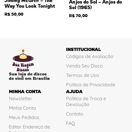
Jimmy McGriff – The
Anjos do Sol – Anjos do
Way You Look Tonight
Sol (1965)
R$
50,00
R$
70,00
INSTITUCIONAL
Códigos de Avaliação
Venda Seu Disco
Sua loja de discos
Termos de Uso
de vinil em Brasília
Política de Privacidade
MINHA CONTA
AJUDA
Newsletter
Política de Troca e
Devolução
Minha Conta
Contato
Meus Pedidos
FAQ
Editar Endereço de