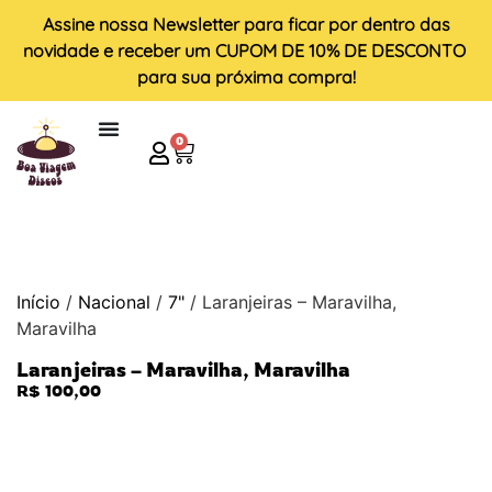
Assine nossa
Newsletter
para ficar por dentro das
novidade e receber um
CUPOM DE 10% DE DESCONTO
para sua próxima compra!
0
Início
/
Nacional
/
7"
/ Laranjeiras – Maravilha,
Maravilha
Laranjeiras – Maravilha, Maravilha
R$
100,00