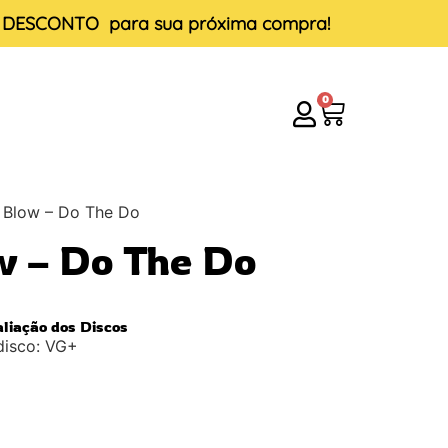
E DESCONTO
para sua próxima compra!
0
s Blow – Do The Do
w – Do The Do
aliação dos Discos
disco: VG+