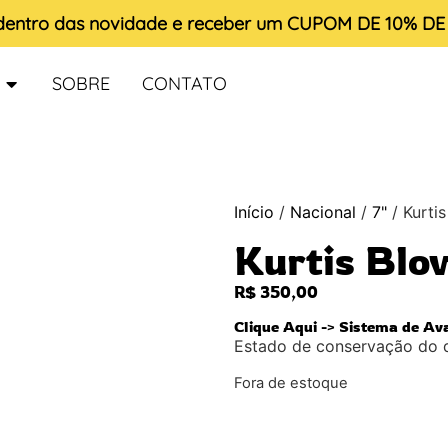
 dentro das novidade e receber um
CUPOM DE 10% D
SOBRE
CONTATO
Início
/
Nacional
/
7"
/ Kurti
Kurtis Blo
R$
350,00
Clique Aqui -> Sistema de Av
Estado de conservação do 
Fora de estoque