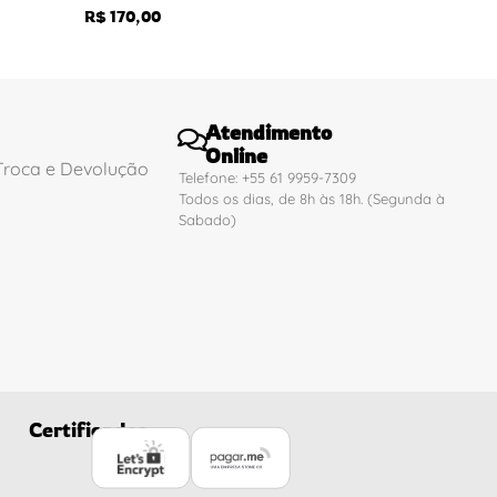
R$
170,00
Atendimento
Online
 Troca e Devolução
Telefone: +55 61 9959-7309
Todos os dias, de 8h às 18h. (Segunda à
Sabado)
Certificados