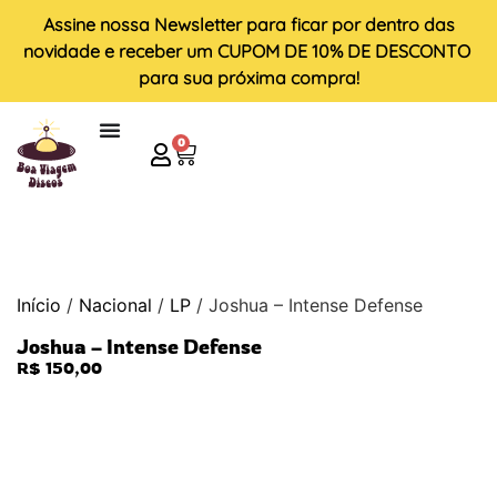
Assine nossa
Newsletter
para ficar por dentro das
novidade e receber um
CUPOM DE 10% DE DESCONTO
para sua próxima compra!
0
Início
/
Nacional
/
LP
/ Joshua – Intense Defense
Joshua – Intense Defense
R$
150,00