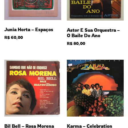
Junia Horta – Espaços
Astor E Sua Orquestra –
O Baile Do Ano
R$
60,00
R$
80,00
Bil Bell – Rosa Morena
Karma – Celebration