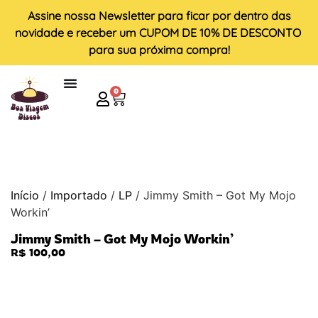
Assine nossa
Newsletter
para ficar por dentro das
novidade e receber um
CUPOM DE 10% DE DESCONTO
para sua próxima compra!
0
Início
/
Importado
/
LP
/ Jimmy Smith – Got My Mojo
Workin’
Jimmy Smith – Got My Mojo Workin’
R$
100,00