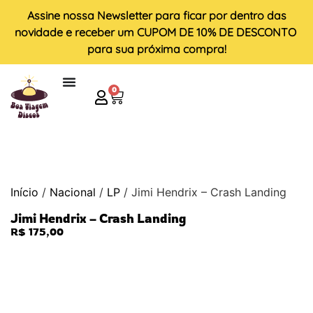
Assine nossa
Newsletter
para ficar por dentro das
novidade e receber um
CUPOM DE 10% DE DESCONTO
para sua próxima compra!
0
Início
/
Nacional
/
LP
/ Jimi Hendrix – Crash Landing
Jimi Hendrix – Crash Landing
R$
175,00