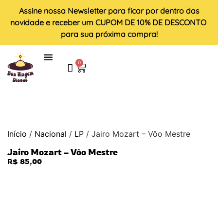
Assine nossa
Newsletter
para ficar por dentro das
novidade e receber um
CUPOM DE 10% DE DESCONTO
para sua próxima compra!
0
Início
/
Nacional
/
LP
/ Jairo Mozart – Vôo Mestre
Jairo Mozart – Vôo Mestre
R$
85,00