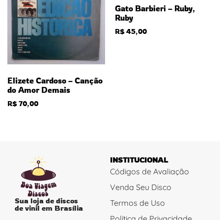
Gato Barbieri – Ruby,
Ruby
R$
45,00
Elizete Cardoso – Canção
do Amor Demais
R$
70,00
INSTITUCIONAL
Códigos de Avaliação
Venda Seu Disco
Sua loja de discos
Termos de Uso
de vinil em Brasília
Política de Privacidade