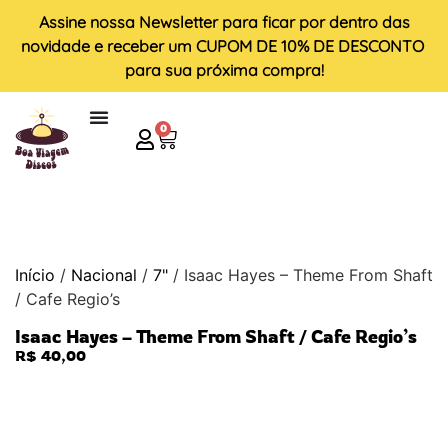
Assine nossa
Newsletter
para ficar por dentro das
novidade e receber um
CUPOM DE 10% DE DESCONTO
para sua próxima compra!
0
Início
/
Nacional
/
7"
/ Isaac Hayes – Theme From Shaft
/ Cafe Regio’s
Isaac Hayes – Theme From Shaft / Cafe Regio’s
R$
40,00