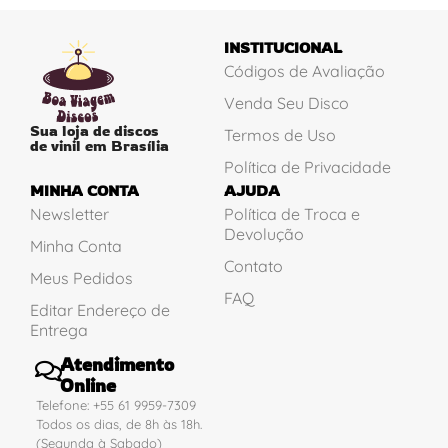
INSTITUCIONAL
Códigos de Avaliação
Venda Seu Disco
Sua loja de discos
Termos de Uso
de vinil em Brasília
Política de Privacidade
MINHA CONTA
AJUDA
Newsletter
Política de Troca e
Devolução
Minha Conta
Contato
Meus Pedidos
FAQ
Editar Endereço de
Entrega
Atendimento
Online
Telefone: +55 61 9959-7309
Todos os dias, de 8h às 18h.
(Segunda à Sabado)