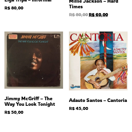
Millie Jackson – Hard
Times
R$
80,00
R$
80,00
R$
60,00
Jimmy McGriff – The
Adauto Santos – Cantoria
Way You Look Tonight
R$
45,00
R$
50,00