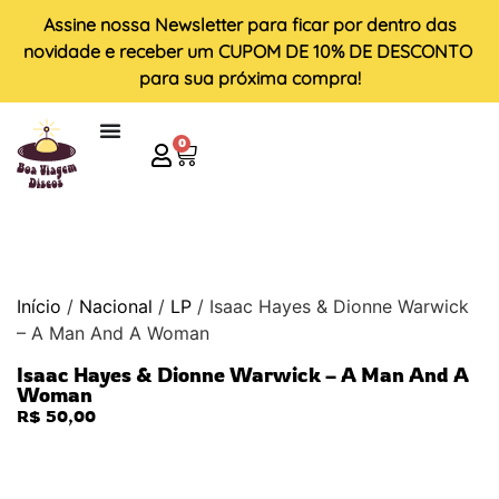
Assine nossa
Newsletter
para ficar por dentro das
novidade e receber um
CUPOM DE 10% DE DESCONTO
para sua próxima compra!
0
Início
/
Nacional
/
LP
/ Isaac Hayes & Dionne Warwick
– A Man And A Woman
Isaac Hayes & Dionne Warwick – A Man And A
Woman
R$
50,00