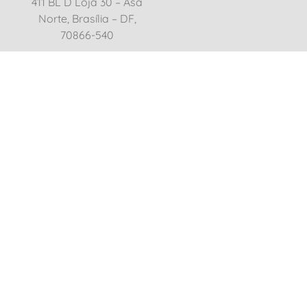
411 BL D Loja 30 – Asa
Norte, Brasília – DF,
70866-540