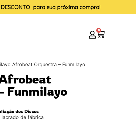
E DESCONTO
para sua próxima compra!
0
layo Afrobeat Orquestra – Funmilayo
Afrobeat
– Funmilayo
aliação dos Discos
lacrado de fábrica