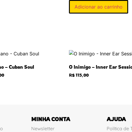
Adicionar ao carrinho
no – Cuban Soul
O Inimigo – Inner Ear Sessi
00
R$
115,00
MINHA CONTA
AJUDA
ão
Newsletter
Política de