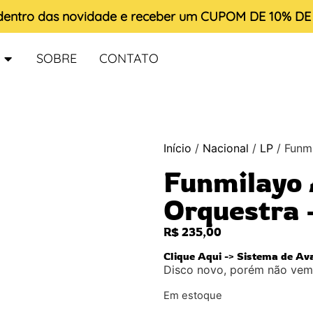
 dentro das novidade e receber um
CUPOM DE 10% D
SOBRE
CONTATO
Início
/
Nacional
/
LP
/ Funmi
Funmilayo 
Orquestra 
R$
235,00
Clique Aqui -> Sistema de Av
Disco novo, porém não vem 
Em estoque