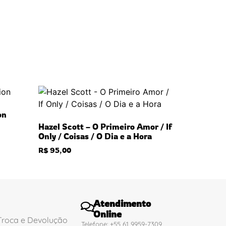
on
Hazel Scott – O Primeiro Amor / If
Only / Coisas / O Dia e a Hora
R$
95,00
Atendimento
Online
 Troca e Devolução
Telefone: +55 61 9959-7309