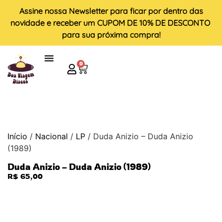
Assine nossa
Newsletter
para ficar por dentro das
novidade e receber um
CUPOM DE 10% DE DESCONTO
para sua próxima compra!
0
Início
/
Nacional
/
LP
/ Duda Anizio – Duda Anizio
(1989)
Duda Anizio – Duda Anizio (1989)
R$
65,00