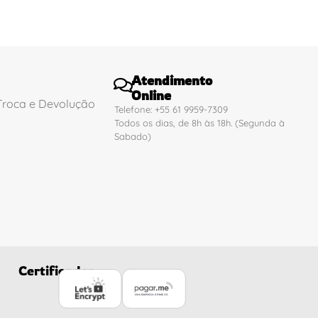
Atendimento
Online
 Troca e Devolução
Telefone: +55 61 9959-7309
Todos os dias, de 8h às 18h. (Segunda à
Sabado)
Certificados