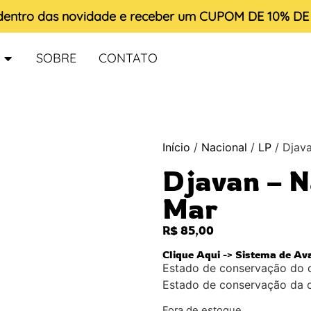
 dentro das novidade e receber um
CUPOM DE 10% D
SOBRE
CONTATO
Início
/
Nacional
/
LP
/ Djav
Djavan – N
Mar
R$
85,00
Clique Aqui -> Sistema de Av
Estado de conservação do 
Estado de conservação da 
Fora de estoque