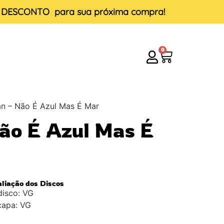
E DESCONTO
para sua próxima compra!
0
an – Não É Azul Mas É Mar
ão É Azul Mas É
aliação dos Discos
disco: VG
capa: VG