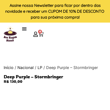
Assine nossa
Newsletter
para ficar por dentro das
novidade e receber um
CUPOM DE 10% DE DESCONTO
para sua próxima compra!
0
Início
/
Nacional
/
LP
/ Deep Purple – Stormbringer
Deep Purple – Stormbringer
R$
130,00
ESGOTADO