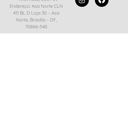
Endereço: Asa Norte CLN
411 BL D Loja 30 – Asa
Norte, Brasília – DF,
70866-540