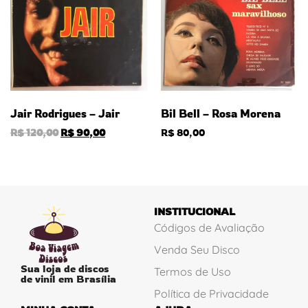
Jair Rodrigues – Jair
Bil Bell – Rosa Morena
R$
120,00
R$
90,00
R$
80,00
INSTITUCIONAL
Códigos de Avaliação
Venda Seu Disco
Sua loja de discos
Termos de Uso
de vinil em Brasília
Política de Privacidade