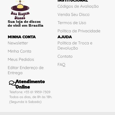
INSTITUCIONAL
Códigos de Avaliação
Venda Seu Disco
Sua loja de discos
Termos de Uso
de vinil em Brasília
Política de Privacidade
MINHA CONTA
AJUDA
Newsletter
Política de Troca e
Devolução
Minha Conta
Contato
Meus Pedidos
FAQ
Editar Endereço de
Entrega
Atendimento
Online
Telefone: +55 61 9959-7309
Todos os dias, de 8h às 18h.
(Segunda à Sabado)