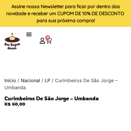
Assine nossa
Newsletter
para ficar por dentro das
novidade e receber um
CUPOM DE 10% DE DESCONTO
para sua próxima compra!
0
Início
/
Nacional
/
LP
/ Curimbeiros De São Jorge –
Umbanda
Curimbeiros De São Jorge – Umbanda
R$
60,00