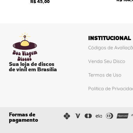
R$
45,00
INSTITUCIONAL
Códigos de Avaliaç
Venda Seu Disco
Sua loja de discos
de vinil em Brasília
Termos de Uso
Política de Privacid
Formas de
pagamento