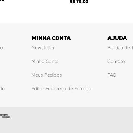
R$
70,00
MINHA CONTA
AJUDA
ão
Newsletter
Política de
Minha Conta
Contato
Meus Pedidos
FAQ
ade
Editar Endereço de Entrega