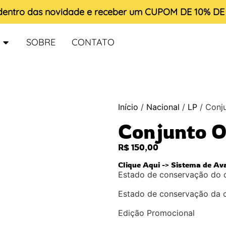
 dentro das novidade e receber um
CUPOM DE 10% D
SOBRE
CONTATO
Início
/
Nacional
/
LP
/ Conj
Conjunto O
R$
150,00
Clique Aqui -> Sistema de Av
Estado de conservação do 
Estado de conservação da 
Edição Promocional