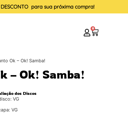
E DESCONTO
para sua próxima compra!
0
unto Ok – Ok! Samba!
k – Ok! Samba!
aliação dos Discos
disco: VG
capa: VG