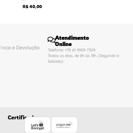
R$
40,00
Atendimento
Online
 Troca e Devolução
Telefone: +55 61 9959-7309
Todos os dias, de 8h às 18h. (Segunda à
Sabado)
Certificados