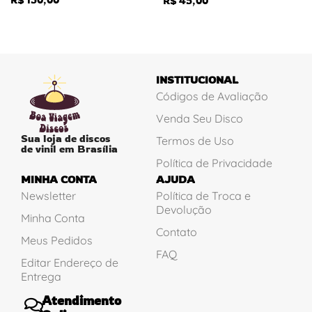
R$
45,00
INSTITUCIONAL
Códigos de Avaliação
Venda Seu Disco
Sua loja de discos
Termos de Uso
de vinil em Brasília
Política de Privacidade
MINHA CONTA
AJUDA
Newsletter
Política de Troca e
Devolução
Minha Conta
Contato
Meus Pedidos
FAQ
Editar Endereço de
Entrega
Atendimento