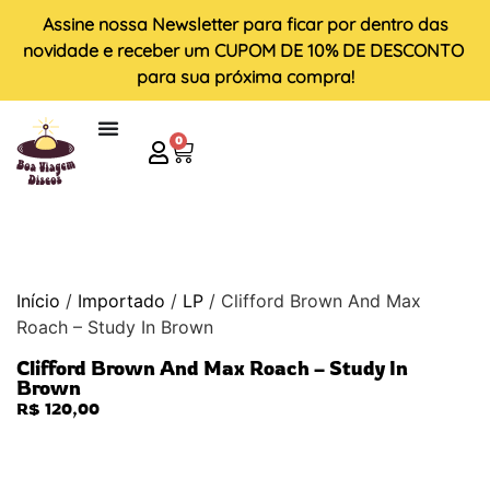
Assine nossa
Newsletter
para ficar por dentro das
novidade e receber um
CUPOM DE 10% DE DESCONTO
para sua próxima compra!
0
Início
/
Importado
/
LP
/ Clifford Brown And Max
Roach – Study In Brown
Clifford Brown And Max Roach – Study In
Brown
R$
120,00