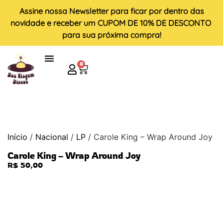
Assine nossa
Newsletter
para ficar por dentro das
novidade e receber um
CUPOM DE 10% DE DESCONTO
para sua próxima compra!
0
Início
/
Nacional
/
LP
/ Carole King – Wrap Around Joy
Carole King – Wrap Around Joy
R$
50,00