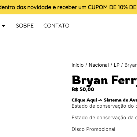
 dentro das novidade e receber um
CUPOM DE 10% D
SOBRE
CONTATO
Início
/
Nacional
/
LP
/ Bryan
Bryan Ferr
R$
50,00
Clique Aqui -> Sistema de Av
Estado de conservação do 
Estado de conservação da 
Disco Promocional