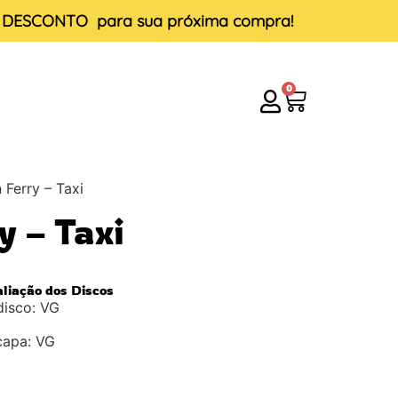
E DESCONTO
para sua próxima compra!
0
 Ferry – Taxi
y – Taxi
aliação dos Discos
disco: VG
capa: VG