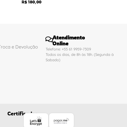
R$
180,00
Atendimento
Online
 Troca e Devolução
Telefone: +55 61 9959-7309
Todos os dias, de 8h às 18h. (Segunda à
Sabado)
Certificados