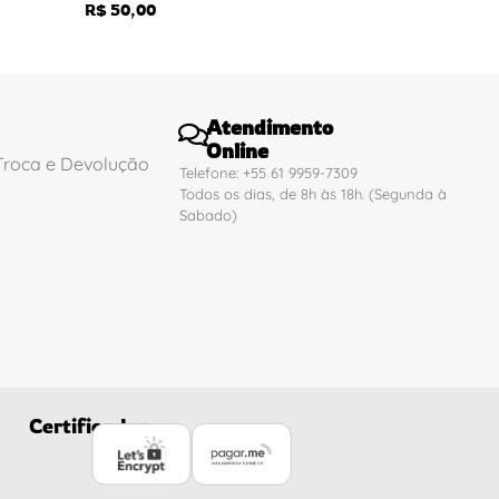
R$
50,00
Atendimento
Online
 Troca e Devolução
Telefone: +55 61 9959-7309
Todos os dias, de 8h às 18h. (Segunda à
Sabado)
Certificados