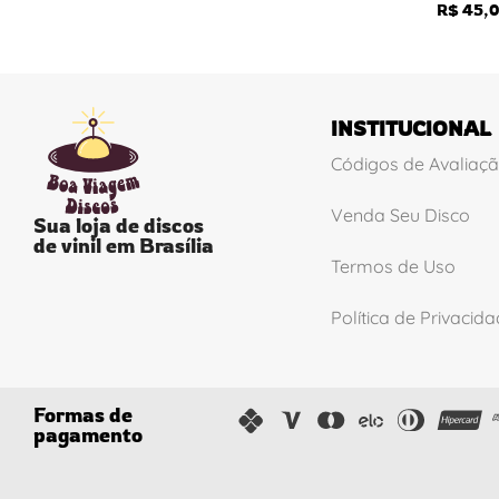
R$
45,0
INSTITUCIONAL
Códigos de Avaliaç
Venda Seu Disco
Sua loja de discos
de vinil em Brasília
Termos de Uso
Política de Privacid
Formas de
pagamento