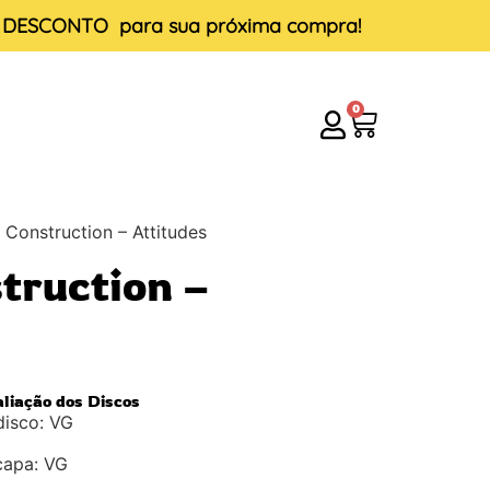
E DESCONTO
para sua próxima compra!
0
 Construction – Attitudes
truction –
aliação dos Discos
disco: VG
capa: VG