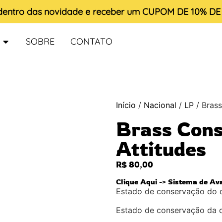
 dentro das novidade e receber um
CUPOM DE 10% D
SOBRE
CONTATO
Início
/
Nacional
/
LP
/ Brass
Brass Cons
Attitudes
R$
80,00
Clique Aqui -> Sistema de Av
Estado de conservação do 
Estado de conservação da 