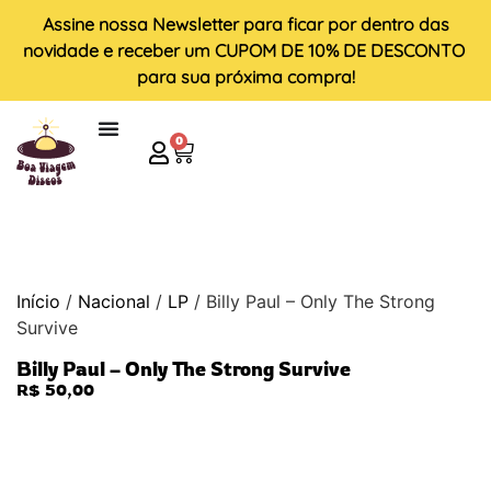
Assine nossa
Newsletter
para ficar por dentro das
novidade e receber um
CUPOM DE 10% DE DESCONTO
para sua próxima compra!
0
Início
/
Nacional
/
LP
/ Billy Paul – Only The Strong
Survive
Billy Paul – Only The Strong Survive
R$
50,00