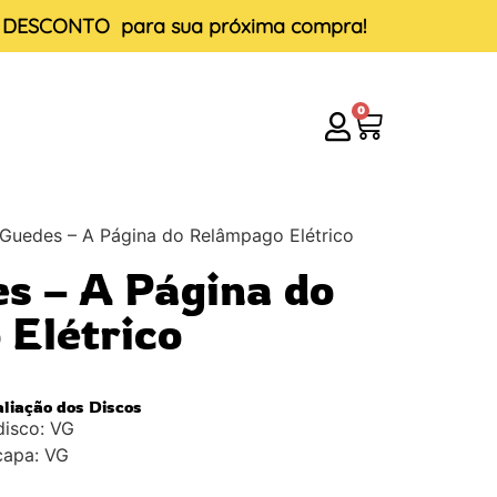
E DESCONTO
para sua próxima compra!
0
 Guedes – A Página do Relâmpago Elétrico
s – A Página do
Elétrico
aliação dos Discos
disco: VG
capa: VG