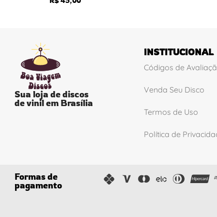
R$
45,00
INSTITUCIONAL
Códigos de Avaliaç
Venda Seu Disco
Sua loja de discos
de vinil em Brasília
Termos de Uso
Política de Privacid
Formas de
pagamento