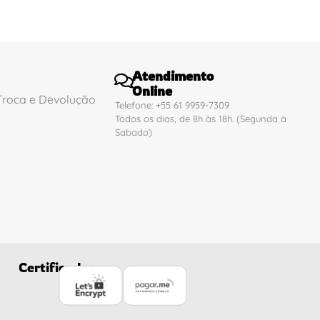
Atendimento
Online
 Troca e Devolução
Telefone: +55 61 9959-7309
Todos os dias, de 8h às 18h. (Segunda à
Sabado)
Certificados