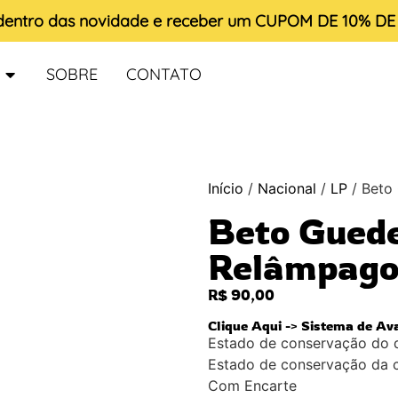
 dentro das novidade e receber um
CUPOM DE 10% D
SOBRE
CONTATO
Início
/
Nacional
/
LP
/ Beto
Beto Guede
Relâmpago 
R$
90,00
Clique Aqui -> Sistema de Av
Estado de conservação do 
Estado de conservação da 
Com Encarte