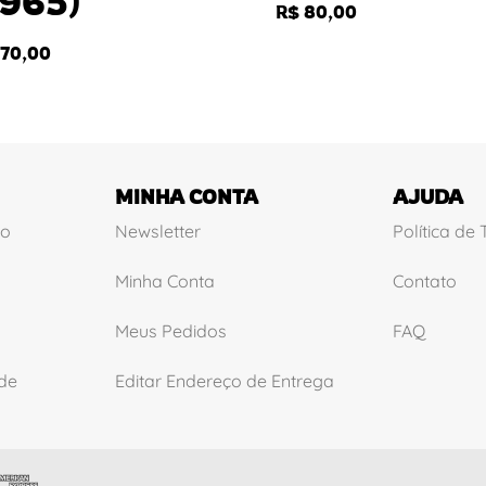
1965)
R$
80,00
70,00
MINHA CONTA
AJUDA
ão
Newsletter
Política de
Minha Conta
Contato
Meus Pedidos
FAQ
ade
Editar Endereço de Entrega