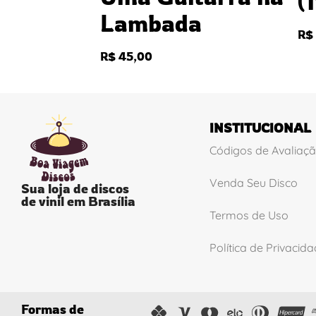
(
Lambada
R$
R$
45,00
INSTITUCIONAL
Códigos de Avaliaç
Venda Seu Disco
Sua loja de discos
de vinil em Brasília
Termos de Uso
Política de Privacid
Formas de