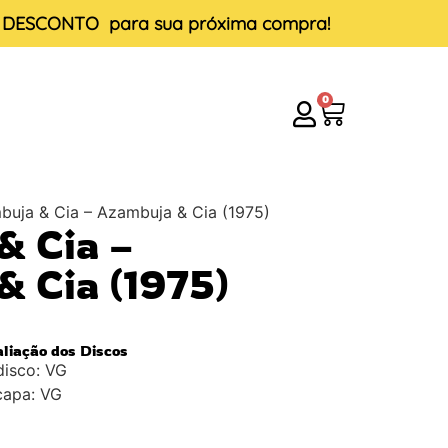
E DESCONTO
para sua próxima compra!
0
buja & Cia – Azambuja & Cia (1975)
& Cia –
 Cia (1975)
aliação dos Discos
disco: VG
capa: VG