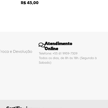
R$
45,00
Atendimento
Online
 Troca e Devolução
Telefone: +55 61 9959-7309
Todos os dias, de 8h às 18h. (Segunda à
Sabado)
Certificados