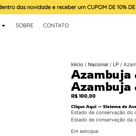
 dentro das novidade e receber um
CUPOM DE 10% D
SOBRE
CONTATO
Início
/
Nacional
/
LP
/ Azam
Azambuja 
Azambuja &
R$
100,00
Clique Aqui -> Sistema de Av
Estado de conservação do 
Estado de conservação da 
Em estoque