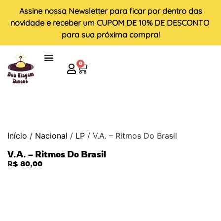
Assine nossa
Newsletter
para ficar por dentro das
novidade e receber um
CUPOM DE 10% DE DESCONTO
para sua próxima compra!
0
Início
/
Nacional
/
LP
/ V.A. – Ritmos Do Brasil
V.A. – Ritmos Do Brasil
R$
80,00