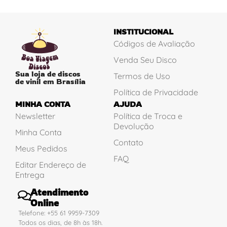
INSTITUCIONAL
Códigos de Avaliação
Venda Seu Disco
Sua loja de discos
Termos de Uso
de vinil em Brasília
Política de Privacidade
MINHA CONTA
AJUDA
Newsletter
Política de Troca e
Devolução
Minha Conta
Contato
Meus Pedidos
FAQ
Editar Endereço de
Entrega
Atendimento
Online
Telefone: +55 61 9959-7309
Todos os dias, de 8h às 18h.