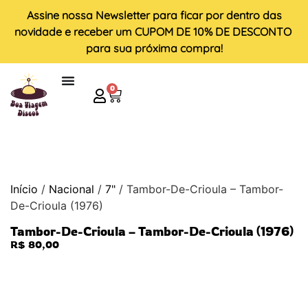
Assine nossa
Newsletter
para ficar por dentro das
novidade e receber um
CUPOM DE 10% DE DESCONTO
para sua próxima compra!
0
Início
/
Nacional
/
7"
/ Tambor-De-Crioula – Tambor-
De-Crioula (1976)
Tambor-De-Crioula – Tambor-De-Crioula (1976)
R$
80,00