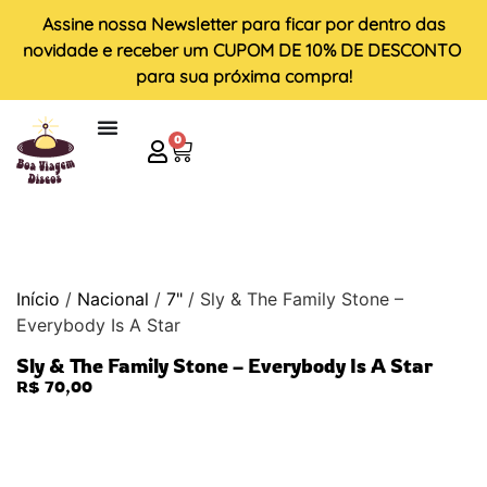
Assine nossa
Newsletter
para ficar por dentro das
novidade e receber um
CUPOM DE 10% DE DESCONTO
para sua próxima compra!
0
Início
/
Nacional
/
7"
/ Sly & The Family Stone –
Everybody Is A Star
Sly & The Family Stone – Everybody Is A Star
R$
70,00