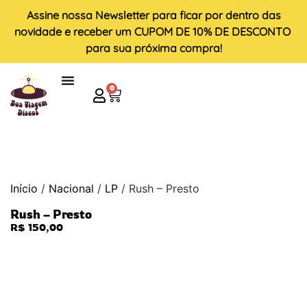
Assine nossa
Newsletter
para ficar por dentro das
novidade e receber um
CUPOM DE 10% DE DESCONTO
para sua próxima compra!
0
Início
/
Nacional
/
LP
/ Rush – Presto
Rush – Presto
R$
150,00
ESGOTADO