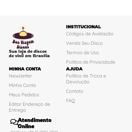
INSTITUCIONAL
Códigos de Avaliação
Venda Seu Disco
Sua loja de discos
Termos de Uso
de vinil em Brasília
Política de Privacidade
MINHA CONTA
AJUDA
Newsletter
Política de Troca e
Devolução
Minha Conta
Contato
Meus Pedidos
FAQ
Editar Endereço de
Entrega
Atendimento
Online
Telefone: +55 61 9959-7309