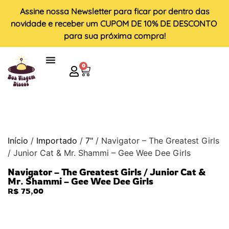
Assine nossa
Newsletter
para ficar por dentro das
novidade e receber um
CUPOM DE 10% DE DESCONTO
para sua próxima compra!
0
Início
/
Importado
/
7"
/ Navigator – The Greatest Girls
/ Junior Cat & Mr. Shammi – Gee Wee Dee Girls
Navigator – The Greatest Girls / Junior Cat &
Mr. Shammi – Gee Wee Dee Girls
R$
75,00