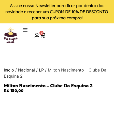
Assine nossa
Newsletter
para ficar por dentro das
novidade e receber um
CUPOM DE 10% DE DESCONTO
para sua próxima compra!
0
Início
/
Nacional
/
LP
/ Milton Nascimento – Clube Da
Esquina 2
Milton Nascimento – Clube Da Esquina 2
R$
150,00