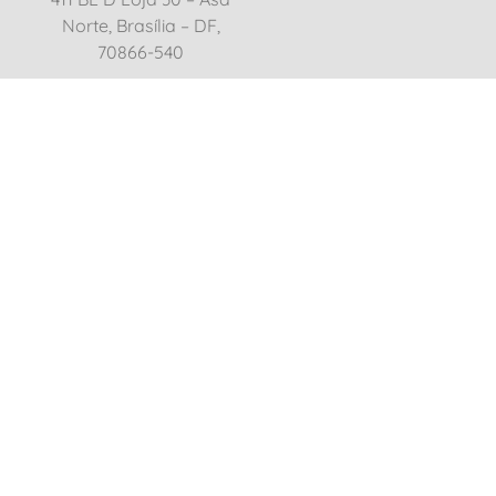
Norte, Brasília – DF,
70866-540