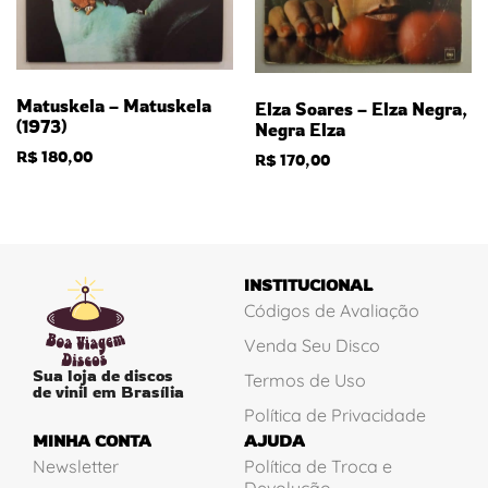
Matuskela – Matuskela
Elza Soares – Elza Negra,
(1973)
Negra Elza
R$
180,00
R$
170,00
INSTITUCIONAL
Códigos de Avaliação
Venda Seu Disco
Sua loja de discos
Termos de Uso
de vinil em Brasília
Política de Privacidade
MINHA CONTA
AJUDA
Newsletter
Política de Troca e
Devolução