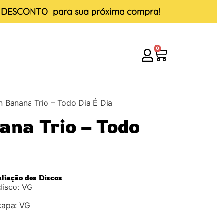
E DESCONTO
para sua próxima compra!
0
n Banana Trio – Todo Dia É Dia
ana Trio – Todo
aliação dos Discos
disco: VG
capa: VG