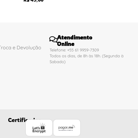
Atendimento
Online
 Troca e Devolução
Telefone: +55 61 9959-7309
Todos os dias, de 8h às 18h. (Segunda à
Sabado)
Certificados