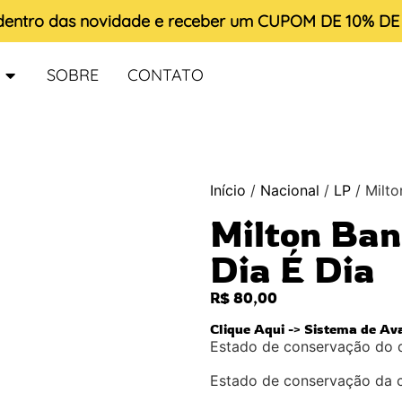
 dentro das novidade e receber um
CUPOM DE 10% D
SOBRE
CONTATO
Início
/
Nacional
/
LP
/ Milto
Milton Ban
Dia É Dia
R$
80,00
Clique Aqui -> Sistema de Av
Estado de conservação do 
Estado de conservação da 