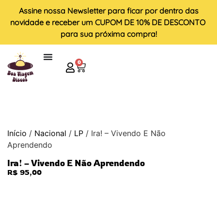
Assine nossa
Newsletter
para ficar por dentro das
novidade e receber um
CUPOM DE 10% DE DESCONTO
para sua próxima compra!
0
Início
/
Nacional
/
LP
/ Ira! – Vivendo E Não
Aprendendo
Ira! – Vivendo E Não Aprendendo
R$
95,00
ESGOTADO