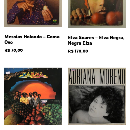
Messias Holanda – Coma
Elza Soares – Elza Negra,
Ovo
Negra Elza
R$
70,00
R$
170,00