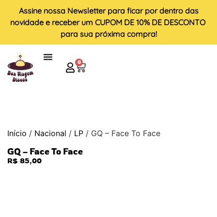
Assine nossa
Newsletter
para ficar por dentro das
novidade e receber um
CUPOM DE 10% DE DESCONTO
para sua próxima compra!
0
Início
/
Nacional
/
LP
/ GQ – Face To Face
GQ – Face To Face
R$
85,00