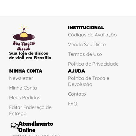
INSTITUCIONAL
Códigos de Avaliação
Venda Seu Disco
Sua loja de discos
Termos de Uso
de vinil em Brasília
Política de Privacidade
MINHA CONTA
AJUDA
Newsletter
Política de Troca e
Devolução
Minha Conta
Contato
Meus Pedidos
FAQ
Editar Endereço de
Entrega
Atendimento
Online