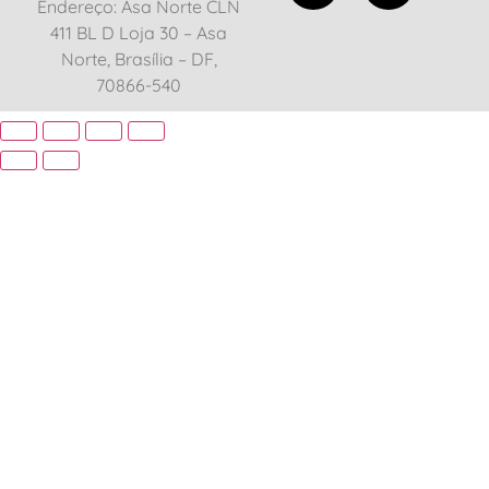
Endereço: Asa Norte CLN
411 BL D Loja 30 – Asa
Norte, Brasília – DF,
70866-540