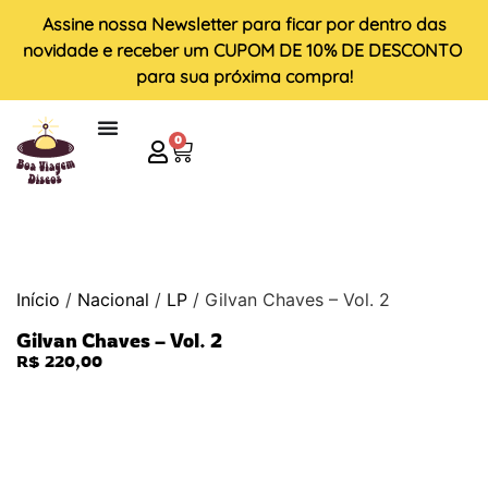
Assine nossa
Newsletter
para ficar por dentro das
novidade e receber um
CUPOM DE 10% DE DESCONTO
para sua próxima compra!
0
Início
/
Nacional
/
LP
/ Gilvan Chaves – Vol. 2
Gilvan Chaves – Vol. 2
R$
220,00
ESGOTADO