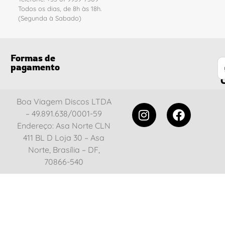
Todos os dias, de 8h às 18h.
(Segunda à Sabado)
Formas de
pagamento
C
Boa Viagem Discos LTDA
– 49.891.638/0001-59
Endereço: Asa Norte CLN
411 BL D Loja 30 – Asa
Norte, Brasília – DF,
70866-540