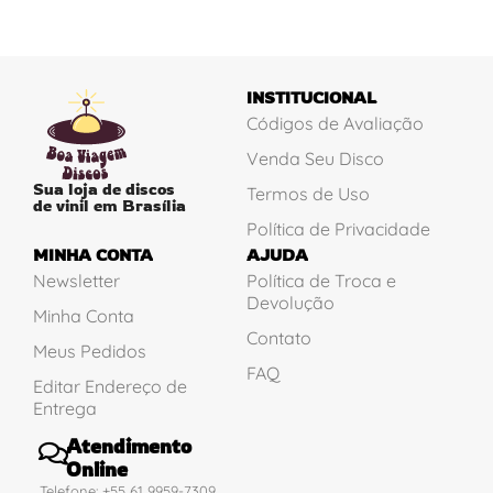
INSTITUCIONAL
Códigos de Avaliação
Venda Seu Disco
Sua loja de discos
Termos de Uso
de vinil em Brasília
Política de Privacidade
MINHA CONTA
AJUDA
Newsletter
Política de Troca e
Devolução
Minha Conta
Contato
Meus Pedidos
FAQ
Editar Endereço de
Entrega
Atendimento
Online
Telefone: +55 61 9959-7309